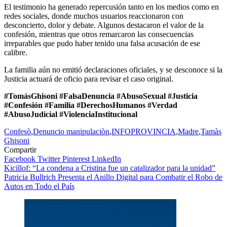
El testimonio ha generado repercusión tanto en los medios como en
redes sociales, donde muchos usuarios reaccionaron con
desconcierto, dolor y debate. Algunos destacaron el valor de la
confesión, mientras que otros remarcaron las consecuencias
irreparables que pudo haber tenido una falsa acusación de ese
calibre.
La familia aún no emitió declaraciones oficiales, y se desconoce si la
Justicia actuará de oficio para revisar el caso original.
#TomásGhisoni #FalsaDenuncia #AbusoSexual #Justicia
#Confesión #Familia #DerechosHumanos #Verdad
#AbusoJudicial #ViolenciaInstitucional
Confesò
,
Denuncio manipulaciòn
,
INFOPROVINCIA
,
Madre
,
Tamàs
Ghisoni
Compartir
Facebook
Twitter
Pinterest
LinkedIn
Navegación
Kicillof: “La condena a Cristina fue un catalizador para la unidad”
Patricia Bullrich Presenta el Anillo Digital para Combatir el Robo de
de
Autos en Todo el País
entradas