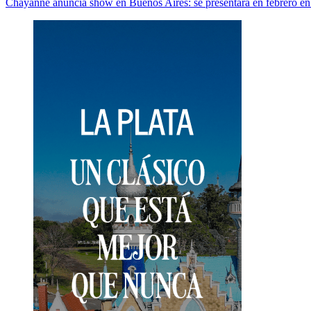
Chayanne anuncia show en Buenos Aires: se presentará en febrero en
de
entradas