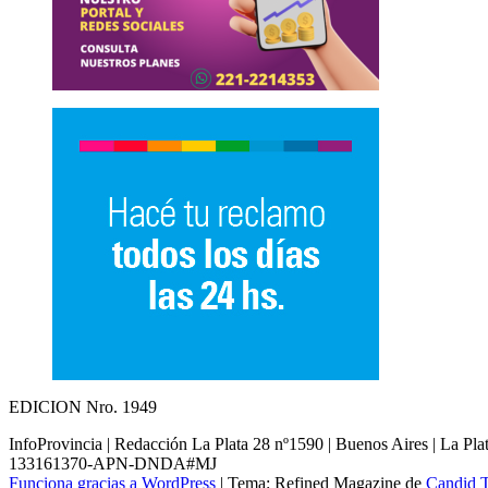
EDICION Nro. 1949
InfoProvincia | Redacción La Plata 28 nº1590 | Buenos Aires | La Pl
133161370-APN-DNDA#MJ
Funciona gracias a WordPress
|
Tema: Refined Magazine de
Candid 