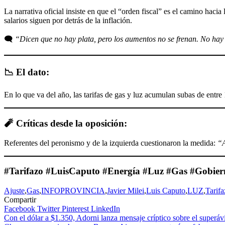
La narrativa oficial insiste en que el “orden fiscal” es el camino hacia
salarios siguen por detrás de la inflación.
🗨️
“Dicen que no hay plata, pero los aumentos no se frenan. No hay 
📉 El dato:
En lo que va del año, las tarifas de gas y luz acumulan subas de entr
🧨 Críticas desde la oposición:
Referentes del peronismo y de la izquierda cuestionaron la medida:
“A
#Tarifazo #LuisCaputo #Energía #Luz #Gas #Gobierno
Ajuste
,
Gas
,
INFOPROVINCIA
,
Javier Milei
,
Luis Caputo
,
LUZ
,
Tarifa
Compartir
Facebook
Twitter
Pinterest
LinkedIn
Navegación
Con el dólar a $1.350, Adorni lanza mensaje críptico sobre el superávit