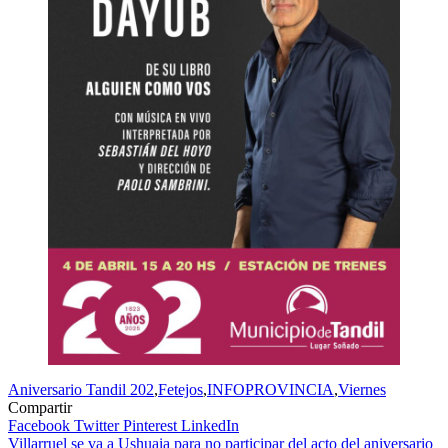
Aniversario Tandil 202
,
Fetejos
,
INFOPROVINCIA
,
Viernes
Compartir
Facebook
Twitter
Pinterest
LinkedIn
Navegación
Villarruel se va a Ushuaia para no participar del acto del aniversario