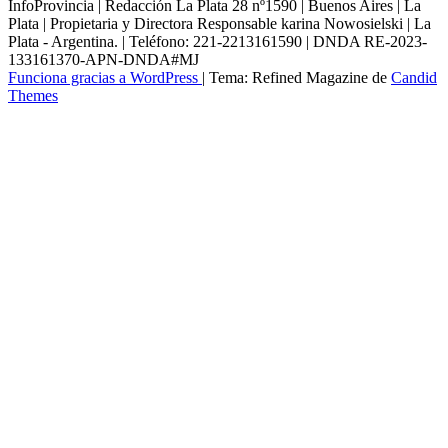
InfoProvincia | Redacción La Plata 28 nº1590 | Buenos Aires | La
Plata | Propietaria y Directora Responsable karina Nowosielski | La
Plata - Argentina. | Teléfono: 221-2213161590 | DNDA RE-2023-
133161370-APN-DNDA#MJ
Funciona gracias a WordPress
|
Tema: Refined Magazine de
Candid
Themes