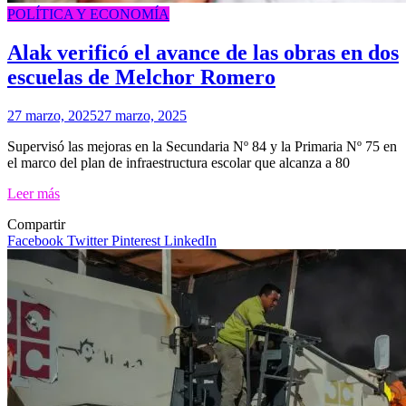
POLÍTICA Y ECONOMÍA
Alak verificó el avance de las obras en dos
escuelas de Melchor Romero
27 marzo, 2025
27 marzo, 2025
Supervisó las mejoras en la Secundaria Nº 84 y la Primaria Nº 75 en
el marco del plan de infraestructura escolar que alcanza a 80
Leer más
Compartir
Facebook
Twitter
Pinterest
LinkedIn