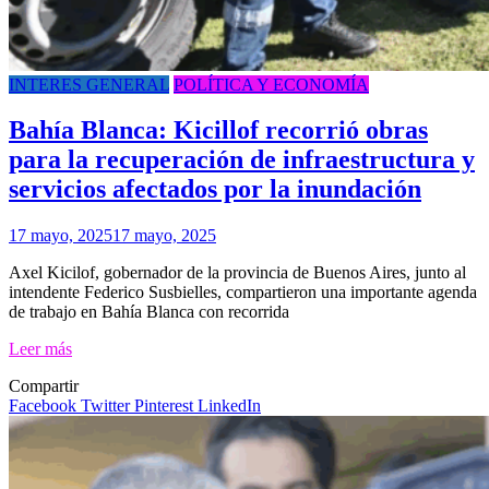
INTERES GENERAL
POLÍTICA Y ECONOMÍA
Bahía Blanca: Kicillof recorrió obras
para la recuperación de infraestructura y
servicios afectados por la inundación
17 mayo, 2025
17 mayo, 2025
Axel Kicilof, gobernador de la provincia de Buenos Aires, junto al
intendente Federico Susbielles, compartieron una importante agenda
de trabajo en Bahía Blanca con recorrida
Leer más
Compartir
Facebook
Twitter
Pinterest
LinkedIn