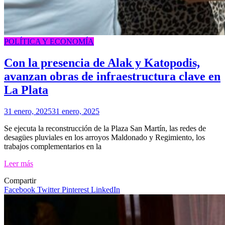
POLÍTICA Y ECONOMÍA
Con la presencia de Alak y Katopodis,
avanzan obras de infraestructura clave en
La Plata
31 enero, 2025
31 enero, 2025
Se ejecuta la reconstrucción de la Plaza San Martín, las redes de
desagües pluviales en los arroyos Maldonado y Regimiento, los
trabajos complementarios en la
Leer más
Compartir
Facebook
Twitter
Pinterest
LinkedIn