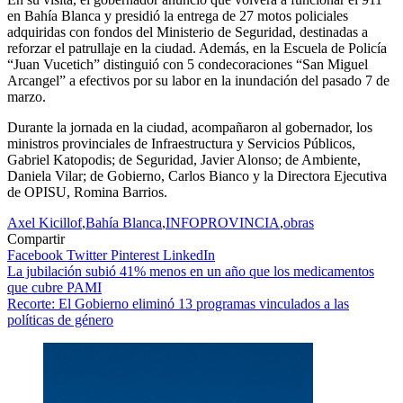
en Bahía Blanca y presidió la entrega de 27 motos policiales
adquiridas con fondos del Ministerio de Seguridad, destinadas a
reforzar el patrullaje en la ciudad. Además, en la Escuela de Policía
“Juan Vucetich” distinguió con 5 condecoraciones “San Miguel
Arcangel” a efectivos por su labor en la inundación del pasado 7 de
marzo.
Durante la jornada en la ciudad, acompañaron al gobernador, los
ministros provinciales de Infraestructura y Servicios Públicos,
Gabriel Katopodis; de Seguridad, Javier Alonso; de Ambiente,
Daniela Vilar; de Gobierno, Carlos Bianco y la Directora Ejecutiva
de OPISU, Romina Barrios.
Axel Kicillof
,
Bahía Blanca
,
INFOPROVINCIA
,
obras
Compartir
Facebook
Twitter
Pinterest
LinkedIn
Navegación
La jubilación subió 41% menos en un año que los medicamentos
que cubre PAMI
de
Recorte: El Gobierno eliminó 13 programas vinculados a las
entradas
políticas de género