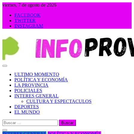
Saltar
viernes, 7 de agosto de 2026
al
FACEBOOK
contenido
TWITTER
INSTAGRAM
INFOPROVINCIA
ULTIMO MOMENTO
POLÍTICA Y ECONOMÍA
LA PROVINCIA
POLICIALES
INTERES GENERAL
CULTURA Y ESPECTACULOS
DEPORTES
EL MUNDO
Buscar:
INTERES GENERAL
POLÍTICA Y ECONOMÍA