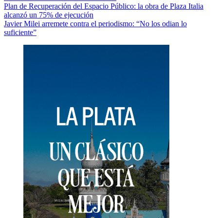
Navegación
Plan de Recuperación del Espacio Público: la obra de Plaza Italia
alcanzó un 75% de ejecución
de
Javier Milei arremete contra el periodismo: “No los odian lo
entradas
suficiente”