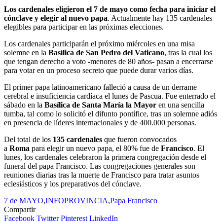
Los cardenales eligieron el 7 de mayo como fecha para iniciar el
cónclave y elegir al nuevo papa
. Actualmente hay 135 cardenales
elegibles para participar en las próximas elecciones.
Los cardenales participarán el próximo miércoles en una misa
solemne en la
Basílica de San Pedro del Vaticano
, tras la cual los
que tengan derecho a voto -menores de 80 años- pasan a encerrarse
para votar en un proceso secreto que puede durar varios días.
El primer papa latinoamericano falleció a causa de un derrame
cerebral e insuficiencia cardíaca el lunes de Pascua. Fue enterrado el
sábado en la
Basílica de Santa María la Mayor
en una sencilla
tumba, tal como lo solicitó el difunto pontífice, tras un solemne adiós
en presencia de líderes internacionales y de 400.000 personas.
Del total de los
135 cardenales
que fueron convocados
a
Roma
para elegir un nuevo papa, el 80% fue de
Francisco
. El
lunes, los cardenales celebraron la primera congregación desde el
funeral del papa Francisco. Las congregaciones generales son
reuniones diarias tras la muerte de Francisco para tratar asuntos
eclesiásticos y los preparativos del cónclave.
7 de MAYO
,
INFOPROVINCIA
,
Papa Francisco
Compartir
Facebook
Twitter
Pinterest
LinkedIn