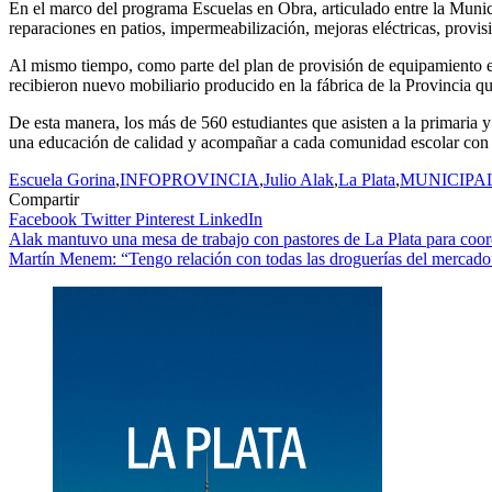
En el marco del programa Escuelas en Obra, articulado entre la Munici
reparaciones en patios, impermeabilización, mejoras eléctricas, provis
Al mismo tiempo, como parte del plan de provisión de equipamiento 
recibieron nuevo mobiliario producido en la fábrica de la Provincia 
De esta manera, los más de 560 estudiantes que asisten a la primaria 
una educación de calidad y acompañar a cada comunidad escolar con o
Escuela Gorina
,
INFOPROVINCIA
,
Julio Alak
,
La Plata
,
MUNICIPA
Compartir
Facebook
Twitter
Pinterest
LinkedIn
Navegación
Alak mantuvo una mesa de trabajo con pastores de La Plata para coor
Martín Menem: “Tengo relación con todas las droguerías del mercado
de
entradas