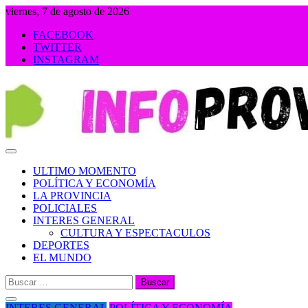
Saltar
viernes, 7 de agosto de 2026
al
FACEBOOK
contenido
TWITTER
INSTAGRAM
INFOPROVINCIA
ULTIMO MOMENTO
POLÍTICA Y ECONOMÍA
LA PROVINCIA
POLICIALES
INTERES GENERAL
CULTURA Y ESPECTACULOS
DEPORTES
EL MUNDO
Buscar:
INTERES GENERAL
POLÍTICA Y ECONOMÍA