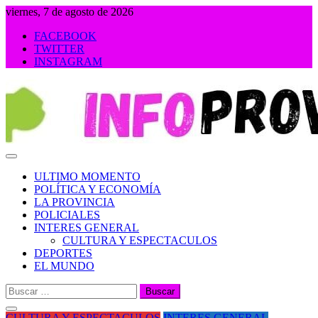
Saltar
viernes, 7 de agosto de 2026
al
FACEBOOK
contenido
TWITTER
INSTAGRAM
INFOPROVINCIA
ULTIMO MOMENTO
POLÍTICA Y ECONOMÍA
LA PROVINCIA
POLICIALES
INTERES GENERAL
CULTURA Y ESPECTACULOS
DEPORTES
EL MUNDO
Buscar:
CULTURA Y ESPECTACULOS
INTERES GENERAL