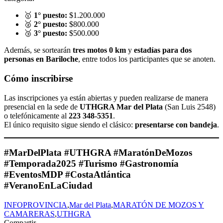
🥇
1° puesto:
$1.200.000
🥈
2° puesto:
$800.000
🥉
3° puesto:
$500.000
Además, se sortearán
tres motos 0 km
y
estadías para dos
personas en Bariloche
, entre todos los participantes que se anoten.
Cómo inscribirse
Las inscripciones ya están abiertas y pueden realizarse de manera
presencial en la sede de
UTHGRA Mar del Plata
(San Luis 2548)
o telefónicamente al
223 348-5351
.
El único requisito sigue siendo el clásico:
presentarse con bandeja
.
#MarDelPlata #UTHGRA #MaratónDeMozos
#Temporada2025 #Turismo #Gastronomía
#EventosMDP #CostaAtlántica
#VeranoEnLaCiudad
INFOPROVINCIA
,
Mar del Plata
,
MARATÓN DE MOZOS Y
CAMARERAS
,
UTHGRA
Compartir