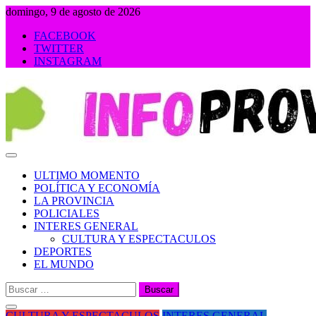
Saltar
domingo, 9 de agosto de 2026
al
FACEBOOK
contenido
TWITTER
INSTAGRAM
INFOPROVINCIA
ULTIMO MOMENTO
POLÍTICA Y ECONOMÍA
LA PROVINCIA
POLICIALES
INTERES GENERAL
CULTURA Y ESPECTACULOS
DEPORTES
EL MUNDO
Buscar:
CULTURA Y ESPECTACULOS
INTERES GENERAL