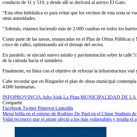
conducto de 11 y 519, y desde allí se derivará al arroyo El Gato.
“Esta obra hidráulica es para evitar que los vecinos de esta zona se 
otras autoridades.
“Además, estamos haciendo más de 2.000 cuadras en todos los barrios 
Como parte de las tareas, enmarcadas en el Plan de Obras Públicas y 
cruce de calles, optimizando así el drenaje del sector.
En paralelo, se ejecutó nuevo asfalto y pavimentación sobre la calle
de la calzada hacia el sumidero.
Finalmente, en línea con el objetivo de reforzar la infraestructura vial
Cabe recordar que en Ringuelet el plan de obras municipal contempla l
4.000 luminarias.
INFOPROVINCIA
,
Julio Alak
,
La Plata
,
MUNICIPALIDAD DE LA
Compartir
Facebook
Twitter
Pinterest
LinkedIn
Navegación
Messi brilla en el estreno de Rodrigo De Paul en el Chase Stadium de
Vidal reconoce que el ajuste afectó a los más vulnerables y resalta el
de
entradas