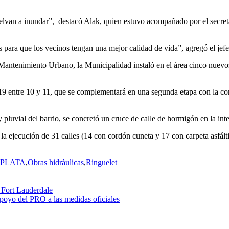
vuelvan a inundar”, destacó Alak, quien estuvo acompañado por el secre
para que los vecinos tengan una mejor calidad de vida”, agregó el jef
Mantenimiento Urbano, la Municipalidad instaló en el área cinco nuevos 
 519 entre 10 y 11, que se complementará en una segunda etapa con la co
 y pluvial del barrio, se concretó un cruce de calle de hormigón en la in
a ejecución de 31 calles (14 con cordón cuneta y 17 con carpeta asfáltic
 PLATA
,
Obras hidràulicas
,
Ringuelet
 Fort Lauderdale
 apoyo del PRO a las medidas oficiales