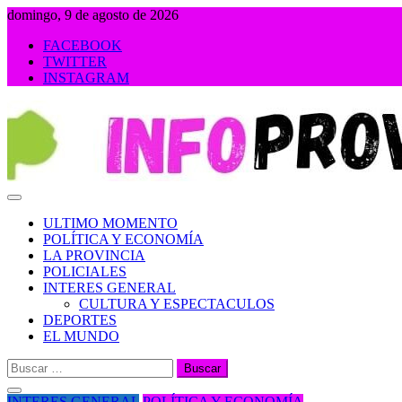
Saltar
domingo, 9 de agosto de 2026
al
FACEBOOK
contenido
TWITTER
INSTAGRAM
INFOPROVINCIA
ULTIMO MOMENTO
POLÍTICA Y ECONOMÍA
LA PROVINCIA
POLICIALES
INTERES GENERAL
CULTURA Y ESPECTACULOS
DEPORTES
EL MUNDO
Buscar:
INTERES GENERAL
POLÍTICA Y ECONOMÍA