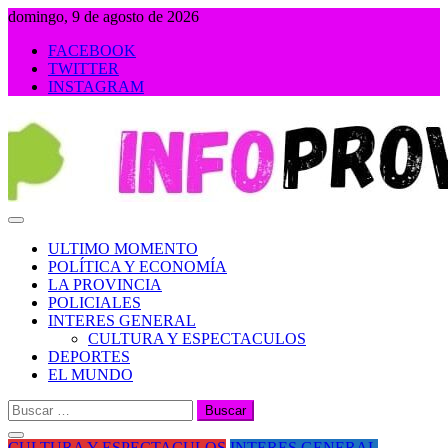
Saltar
domingo, 9 de agosto de 2026
al
FACEBOOK
contenido
TWITTER
INSTAGRAM
INFOPROVINCIA
ULTIMO MOMENTO
POLÍTICA Y ECONOMÍA
LA PROVINCIA
POLICIALES
INTERES GENERAL
CULTURA Y ESPECTACULOS
DEPORTES
EL MUNDO
Buscar:
CULTURA Y ESPECTACULOS
INTERES GENERAL