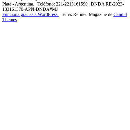
Plata - Argentina. | Teléfono: 221-2213161590 | DNDA RE-2023-
133161370-APN-DNDA#MJ
Funciona gracias a WordPress
|
Tema: Refined Magazine de
Candid
Themes