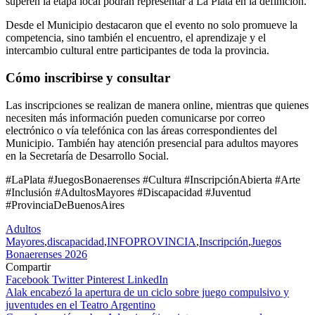
superen la etapa local podrán representar a La Plata en la definición.
Desde el Municipio destacaron que el evento no solo promueve la
competencia, sino también el encuentro, el aprendizaje y el
intercambio cultural entre participantes de toda la provincia.
Cómo inscribirse y consultar
Las inscripciones se realizan de manera online, mientras que quienes
necesiten más información pueden comunicarse por correo
electrónico o vía telefónica con las áreas correspondientes del
Municipio. También hay atención presencial para adultos mayores
en la Secretaría de Desarrollo Social.
#LaPlata #JuegosBonaerenses #Cultura #InscripciónAbierta #Arte
#Inclusión #AdultosMayores #Discapacidad #Juventud
#ProvinciaDeBuenosAires
Adultos
Mayores
,
discapacidad
,
INFOPROVINCIA
,
Inscripción
,
Juegos
Bonaerenses 2026
Compartir
Facebook
Twitter
Pinterest
LinkedIn
Navegación
Alak encabezó la apertura de un ciclo sobre juego compulsivo y
juventudes en el Teatro Argentino
de