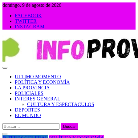
Saltar
domingo, 9 de agosto de 2026
al
FACEBOOK
contenido
TWITTER
INSTAGRAM
INFOPROVINCIA
ULTIMO MOMENTO
POLÍTICA Y ECONOMÍA
LA PROVINCIA
POLICIALES
INTERES GENERAL
CULTURA Y ESPECTACULOS
DEPORTES
EL MUNDO
Buscar:
INTERES GENERAL
POLÍTICA Y ECONOMÍA