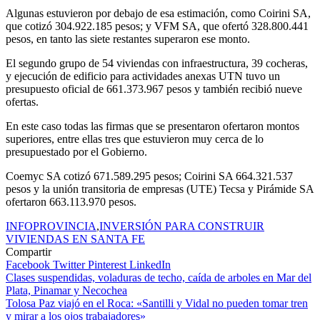
Algunas estuvieron por debajo de esa estimación, como Coirini SA,
que cotizó 304.922.185 pesos; y VFM SA, que ofertó 328.800.441
pesos, en tanto las siete restantes superaron ese monto.
El segundo grupo de 54 viviendas con infraestructura, 39 cocheras,
y ejecución de edificio para actividades anexas UTN tuvo un
presupuesto oficial de 661.373.967 pesos y también recibió nueve
ofertas.
En este caso todas las firmas que se presentaron ofertaron montos
superiores, entre ellas tres que estuvieron muy cerca de lo
presupuestado por el Gobierno.
Coemyc SA cotizó 671.589.295 pesos; Coirini SA 664.321.537
pesos y la unión transitoria de empresas (UTE) Tecsa y Pirámide SA
ofertaron 663.113.970 pesos.
INFOPROVINCIA
,
INVERSIÓN PARA CONSTRUIR
VIVIENDAS EN SANTA FE
Compartir
Facebook
Twitter
Pinterest
LinkedIn
Navegación
Clases suspendidas, voladuras de techo, caída de arboles en Mar del
Plata, Pinamar y Necochea
de
Tolosa Paz viajó en el Roca: «Santilli y Vidal no pueden tomar tren
entradas
y mirar a los ojos trabajadores»