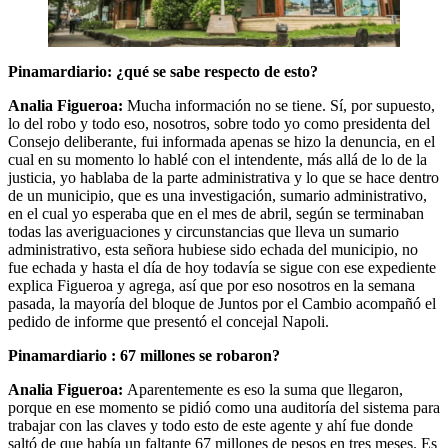
Pinamardiario: ¿qué se sabe respecto de esto?
Analia Figueroa:
Mucha información no se tiene. Sí, por supuesto,
lo del robo y todo eso, nosotros, sobre todo yo como presidenta del
Consejo deliberante, fui informada apenas se hizo la denuncia, en el
cual en su momento lo hablé con el intendente, más allá de lo de la
justicia, yo hablaba de la parte administrativa y lo que se hace dentro
de un municipio, que es una investigación, sumario administrativo,
en el cual yo esperaba que en el mes de abril, según se terminaban
todas las averiguaciones y circunstancias que lleva un sumario
administrativo, esta señora hubiese sido echada del municipio, no
fue echada y hasta el día de hoy todavía se sigue con ese expediente
explica Figueroa y agrega, así que por eso nosotros en la semana
pasada, la mayoría del bloque de Juntos por el Cambio acompañó el
pedido de informe que presentó el concejal Napoli.
Pinamardiario : 67 millones se robaron?
Analia Figueroa:
Aparentemente es eso la suma que llegaron,
porque en ese momento se pidió como una auditoría del sistema para
trabajar con las claves y todo esto de este agente y ahí fue donde
saltó de que había un faltante 67 millones de pesos en tres meses. Es