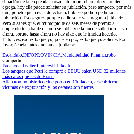
situación de la empleada acusada del robo millonario y también
agrega, hoy ella puede solicitar su jubilación, pero tampoco, por más
que, ponele que haya sido echada, hubiese podido pedir su
jubilación. Eso seguro, porque nadie se le va a negar la jubilación.
Pero si sabes qué, el municipio te da seis meses de premio al
empleado intachable cuando se jubila y ella puede solicitarlo hasta
ahora, porque hasta ahora no hay algo que le impida hacerlo.
Entonces, eso es lo que yo, por ejemplo, es lo que yo solicité. Por
favor, échela antes que pueda jubilarse.
Escandalo
,
INFOPROVINCIA
,
Municipalidad
,
Pinamar
,
robo
Compartir
Facebook
Twitter
Pinterest
LinkedIn
Navegación
Los tanques que Petri le compró a EEUU salen USD 32 millones
más caros que los de Brasil
de
Allanaron un histórico cine porno en Ciudadela, descubrieron
entradas
víctimas de explotación y los detalles son fuertes