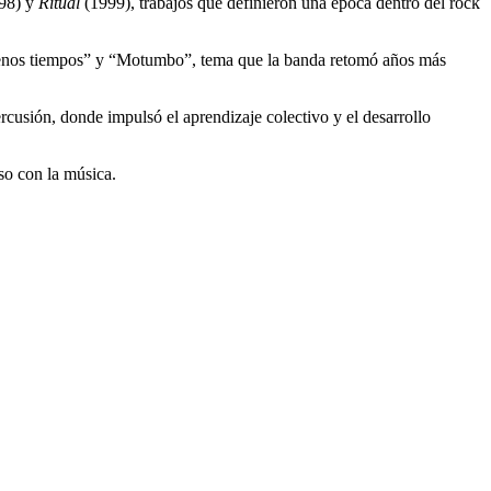
98) y
Ritual
(1999), trabajos que definieron una época dentro del rock
Buenos tiempos” y “Motumbo”, tema que la banda retomó años más
rcusión, donde impulsó el aprendizaje colectivo y el desarrollo
so con la música.