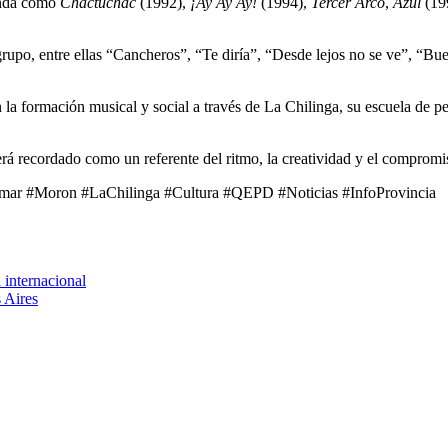
anda como
Chactuchac
(1992),
¡Ay Ay Ay!
(1994),
Tercer Arco
,
Azul
(19
grupo, entre ellas “Cancheros”, “Te diría”, “Desde lejos no se ve”, “
la formación musical y social a través de La Chilinga, su escuela de pe
á recordado como un referente del ritmo, la creatividad y el compromi
mar #Moron #LaChilinga #Cultura #QEPD #Noticias #InfoProvincia
 internacional
s Aires