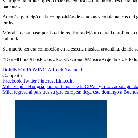
Su impronta rítmica quedó marcada en discos fundamentales de la b
nacional.
Además, participó en la composición de canciones emblemáticas del 
tarde.
Más allá de su paso por Los Piojos, Buira dejó una huella profunda en 
cultural.
Su muerte genera conmoción en la escena musical argentina, donde ser
#DanielBuira #LosPiojos #RockNacional #MusicaArgentina #ElPalo
Dolr
,
INFOPROVINCIA
,
Rock Nacional
Compartir
Facebook
Twitter
Pinterest
LinkedIn
Navegación
Milei viajó a Hungría para participar de la CPAC y reforzar su agenda
Milei regresa al país tras su gira europea: llega este domingo a Bueno
de
entradas