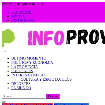
Saltar
viernes, 7 de agosto de 2026
al
FACEBOOK
contenido
TWITTER
INSTAGRAM
INFOPROVINCIA
ULTIMO MOMENTO
POLÍTICA Y ECONOMÍA
LA PROVINCIA
POLICIALES
INTERES GENERAL
CULTURA Y ESPECTACULOS
DEPORTES
EL MUNDO
Buscar:
CULTURA Y ESPECTACULOS
INTERES GENERAL