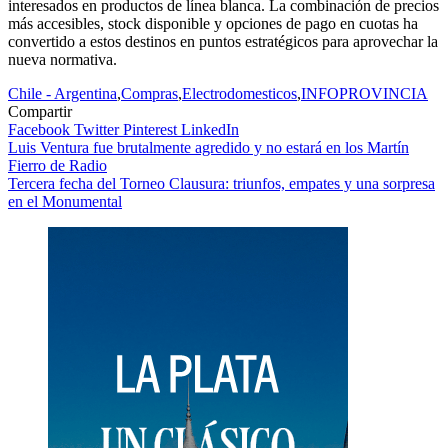
interesados en productos de línea blanca. La combinación de precios
más accesibles, stock disponible y opciones de pago en cuotas ha
convertido a estos destinos en puntos estratégicos para aprovechar la
nueva normativa.
Chile - Argentina
,
Compras
,
Electrodomesticos
,
INFOPROVINCIA
Compartir
Facebook
Twitter
Pinterest
LinkedIn
Navegación
Luis Ventura fue brutalmente agredido y no estará en los Martín
Fierro de Radio
de
Tercera fecha del Torneo Clausura: triunfos, empates y una sorpresa
entradas
en el Monumental