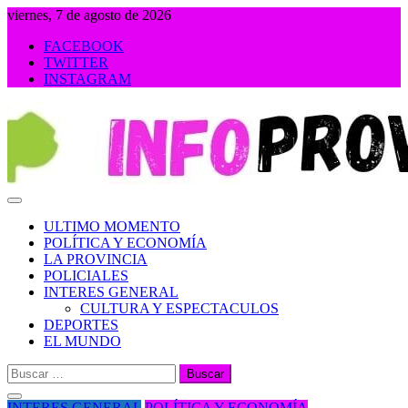
Saltar
viernes, 7 de agosto de 2026
al
FACEBOOK
contenido
TWITTER
INSTAGRAM
INFOPROVINCIA
ULTIMO MOMENTO
POLÍTICA Y ECONOMÍA
LA PROVINCIA
POLICIALES
INTERES GENERAL
CULTURA Y ESPECTACULOS
DEPORTES
EL MUNDO
Buscar:
INTERES GENERAL
POLÍTICA Y ECONOMÍA