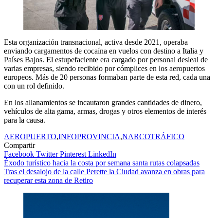
Esta organización transnacional, activa desde 2021, operaba
enviando cargamentos de cocaína en vuelos con destino a Italia y
Países Bajos. El estupefaciente era cargado por personal desleal de
varias empresas, siendo recibido por cómplices en los aeropuertos
europeos. Más de 20 personas formaban parte de esta red, cada una
con un rol definido.
En los allanamientos se incautaron grandes cantidades de dinero,
vehículos de alta gama, armas, drogas y otros elementos de interés
para la causa.
AEROPUERTO
,
INFOPROVINCIA
,
NARCOTRÁFICO
Compartir
Facebook
Twitter
Pinterest
LinkedIn
Navegación
Éxodo turístico hacia la costa por semana santa rutas colapsadas
Tras el desalojo de la calle Perette la Ciudad avanza en obras para
de
recuperar esta zona de Retiro
entradas