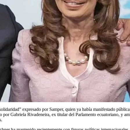
de “solidaridad” expresado por Samper, quien ya había manifestado públi
 por Gabriela Rivadeneira, ex titular del Parlamento ecuatoriano, y amb
s.
ner ha mantenido recientemente con figuras políticas internacionales, a