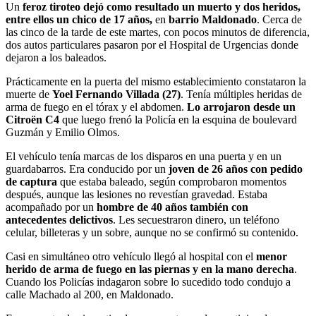
Un
feroz tiroteo dejó como resultado un muerto y dos heridos,
entre ellos un chico de 17 años,
en
barrio Maldonado
. Cerca de
las cinco de la tarde de este martes, con pocos minutos de diferencia,
dos autos particulares pasaron por el Hospital de Urgencias donde
dejaron a los baleados.
Prácticamente en la puerta del mismo establecimiento constataron la
muerte de
Yoel Fernando Villada (27)
. Tenía múltiples heridas de
arma de fuego en el tórax y el abdomen.
Lo arrojaron desde un
Citroën C4
que luego frenó la Policía en la esquina de boulevard
Guzmán y Emilio Olmos.
El vehículo tenía marcas de los disparos en una puerta y en un
guardabarros. Era conducido por un
joven de 26 años con pedido
de captura
que estaba baleado, según comprobaron momentos
después, aunque las lesiones no revestían gravedad. Estaba
acompañado por un
hombre de 40 años también con
antecedentes delictivos
. Les secuestraron dinero, un teléfono
celular, billeteras y un sobre, aunque no se confirmó su contenido.
Casi en simultáneo otro vehículo llegó al hospital con el
menor
herido de arma de fuego en las piernas y en la mano derecha
.
Cuando los Policías indagaron sobre lo sucedido todo condujo a
calle Machado al 200, en Maldonado.