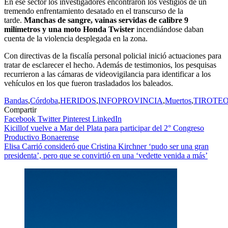
En ese sector los investigadores encontraron los vestigios de un
tremendo enfrentamiento desatado en el transcurso de la
tarde.
Manchas de sangre, vainas servidas de calibre 9
milímetros y una moto Honda Twister
incendiándose daban
cuenta de la violencia desplegada en la zona.
Con directivas de la fiscalía personal policial inició actuaciones para
tratar de esclarecer el hecho. Además de testimonios, los pesquisas
recurrieron a las cámaras de videovigilancia para identificar a los
vehículos en los que fueron trasladados los baleados.
Bandas
,
Córdoba
,
HERIDOS
,
INFOPROVINCIA
,
Muertos
,
TIROTE
Compartir
Facebook
Twitter
Pinterest
LinkedIn
Navegación
Kicillof vuelve a Mar del Plata para participar del 2° Congreso
Productivo Bonaerense
de
Elisa Carrió consideró que Cristina Kirchner ‘pudo ser una gran
entradas
presidenta’, pero que se convirtió en una ‘vedette venida a más’