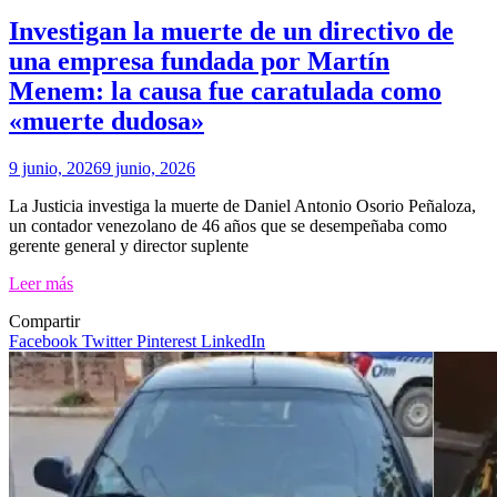
Investigan la muerte de un directivo de
una empresa fundada por Martín
Menem: la causa fue caratulada como
«muerte dudosa»
9 junio, 2026
9 junio, 2026
La Justicia investiga la muerte de Daniel Antonio Osorio Peñaloza,
un contador venezolano de 46 años que se desempeñaba como
gerente general y director suplente
Leer más
Compartir
Facebook
Twitter
Pinterest
LinkedIn