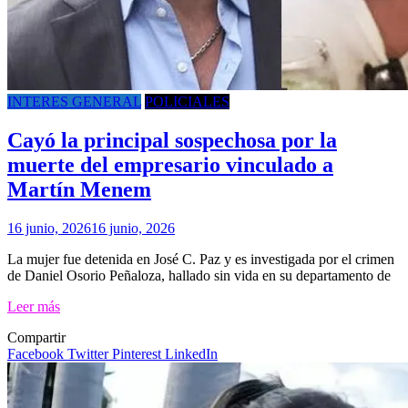
INTERES GENERAL
POLICIALES
Cayó la principal sospechosa por la
muerte del empresario vinculado a
Martín Menem
16 junio, 2026
16 junio, 2026
La mujer fue detenida en José C. Paz y es investigada por el crimen
de Daniel Osorio Peñaloza, hallado sin vida en su departamento de
Leer más
Compartir
Facebook
Twitter
Pinterest
LinkedIn