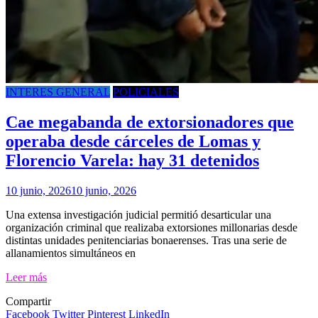
INTERES GENERAL
POLICIALES
Cae megabanda de extorsionadores que
operaba desde cárceles de Lomas y
Florencio Varela: hay 31 detenidos
10 junio, 2026
10 junio, 2026
Una extensa investigación judicial permitió desarticular una
organización criminal que realizaba extorsiones millonarias desde
distintas unidades penitenciarias bonaerenses. Tras una serie de
allanamientos simultáneos en
Leer más
Compartir
Facebook
Twitter
Pinterest
LinkedIn