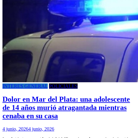
INTERES GENERAL
POLICIALES
Dolor en Mar del Plata: una adolescente
de 14 años murió atragantada mientras
cenaba en su casa
4 junio, 2026
4 junio, 2026