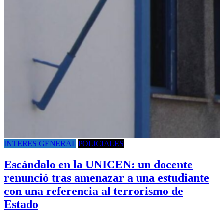
INTERES GENERAL
POLICIALES
Escándalo en la UNICEN: un docente
renunció tras amenazar a una estudiante
con una referencia al terrorismo de
Estado