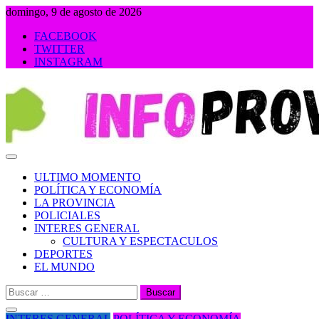
Saltar
domingo, 9 de agosto de 2026
al
FACEBOOK
contenido
TWITTER
INSTAGRAM
INFOPROVINCIA
ULTIMO MOMENTO
POLÍTICA Y ECONOMÍA
LA PROVINCIA
POLICIALES
INTERES GENERAL
CULTURA Y ESPECTACULOS
DEPORTES
EL MUNDO
Buscar:
INTERES GENERAL
POLÍTICA Y ECONOMÍA