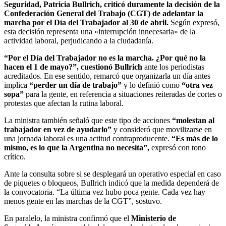
Seguridad, Patricia Bullrich, criticó duramente la decisión de la
Confederación General del Trabajo (CGT) de adelantar la
marcha por el Día del Trabajador al 30 de abril.
Según expresó,
esta decisión representa una «interrupción innecesaria» de la
actividad laboral, perjudicando a la ciudadanía.
“Por el Día del Trabajador no es la marcha. ¿Por qué no la
hacen el 1 de mayo?”, cuestionó Bullrich
ante los periodistas
acreditados. En ese sentido, remarcó que organizarla un día antes
implica
“perder un día de trabajo”
y lo definió como
“otra vez
sopa”
para la gente, en referencia a situaciones reiteradas de cortes o
protestas que afectan la rutina laboral.
La ministra también señaló que este tipo de acciones
“molestan al
trabajador en vez de ayudarlo”
y consideró que movilizarse en
una jornada laboral es una actitud contraproducente.
“Es más de lo
mismo, es lo que la Argentina no necesita”,
expresó con tono
crítico.
Ante la consulta sobre si se desplegará un operativo especial en caso
de piquetes o bloqueos, Bullrich indicó que la medida dependerá de
la convocatoria. “La última vez hubo poca gente. Cada vez hay
menos gente en las marchas de la CGT”, sostuvo.
En paralelo, la ministra confirmó que el
Ministerio de