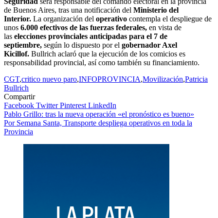
Seguridad
será responsable del comando electoral en la provincia
de Buenos Aires, tras una notificación del
Ministerio del
Interior.
La organización del
operativo
contempla el despliegue de
unos
6.000 efectivos de las fuerzas federales,
en vista de
las
elecciones provinciales anticipadas para el 7 de
septiembre,
según lo dispuesto por el
gobernador Axel
Kicillof.
Bullrich aclaró que la ejecución de los comicios es
responsabilidad provincial, así como también su financiamiento.
CGT
,
critico nuevo paro
,
INFOPROVINCIA
,
Movilización
,
Patricia
Bullrich
Compartir
Facebook
Twitter
Pinterest
LinkedIn
Navegación
Pablo Grillo: tras la nueva operación «el pronóstico es bueno»
Por Semana Santa, Transporte despliega operativos en toda la
de
Provincia
entradas