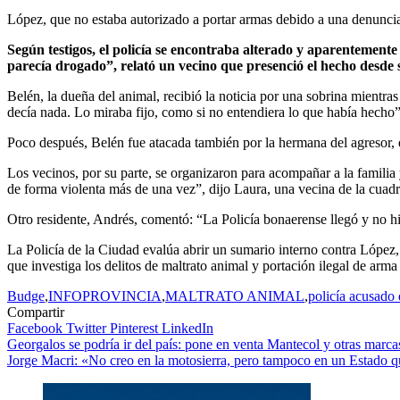
López, que no estaba autorizado a portar armas debido a una denuncia 
Según testigos, el policía se encontraba alterado y aparentemente 
parecía drogado”, relató un vecino que presenció el hecho desde 
Belén, la dueña del animal, recibió la noticia por una sobrina mientra
decía nada. Lo miraba fijo, como si no entendiera lo que había hecho”
Poco después, Belén fue atacada también por la hermana del agresor, 
Los vecinos, por su parte, se organizaron para acompañar a la famili
de forma violenta más de una vez”, dijo Laura, una vecina de la cuadr
Otro residente, Andrés, comentó: “La Policía bonaerense llegó y no h
La Policía de la Ciudad evalúa abrir un sumario interno contra López,
que investiga los delitos de maltrato animal y portación ilegal de arma
Budge
,
INFOPROVINCIA
,
MALTRATO ANIMAL
,
policía acusado 
Compartir
Facebook
Twitter
Pinterest
LinkedIn
Navegación
Georgalos se podría ir del país: pone en venta Mantecol y otras marcas
Jorge Macri: «No creo en la motosierra, pero tampoco en un Estado q
de
entradas