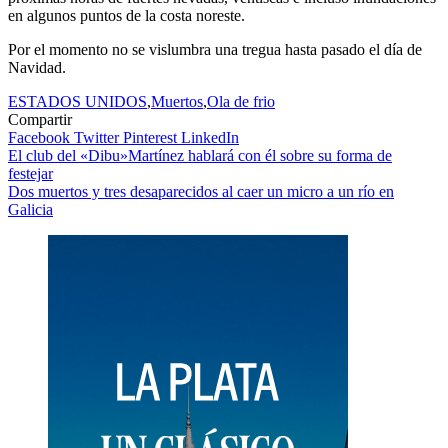
en algunos puntos de la costa noreste.
Por el momento no se vislumbra una tregua hasta pasado el día de
Navidad.
ESTADOS UNIDOS
,
Muertos
,
Ola de frio
Compartir
Facebook
Twitter
Pinterest
LinkedIn
Navegación
El club del «Dibu»Martínez hablará con él sobre su forma de
festejar
de
Dos muertos y tres desaparecidos al caer un micro a un río en
entradas
Galicia