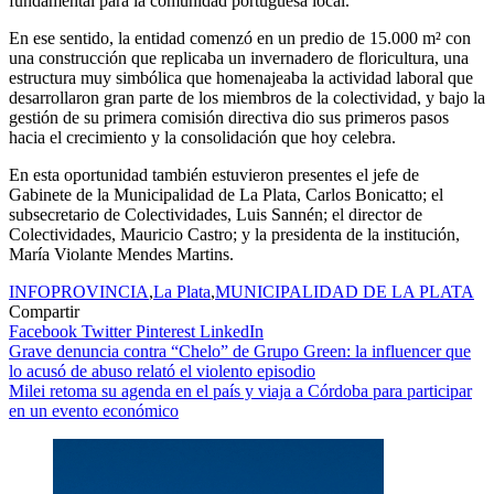
fundamental para la comunidad portuguesa local.
En ese sentido, la entidad comenzó en un predio de 15.000 m² con
una construcción que replicaba un invernadero de floricultura, una
estructura muy simbólica que homenajeaba la actividad laboral que
desarrollaron gran parte de los miembros de la colectividad, y bajo la
gestión de su primera comisión directiva dio sus primeros pasos
hacia el crecimiento y la consolidación que hoy celebra.
En esta oportunidad también estuvieron presentes el jefe de
Gabinete de la Municipalidad de La Plata, Carlos Bonicatto; el
subsecretario de Colectividades, Luis Sannén; el director de
Colectividades, Mauricio Castro; y la presidenta de la institución,
María Violante Mendes Martins.
INFOPROVINCIA
,
La Plata
,
MUNICIPALIDAD DE LA PLATA
Compartir
Facebook
Twitter
Pinterest
LinkedIn
Navegación
Grave denuncia contra “Chelo” de Grupo Green: la influencer que
lo acusó de abuso relató el violento episodio
de
Milei retoma su agenda en el país y viaja a Córdoba para participar
entradas
en un evento económico