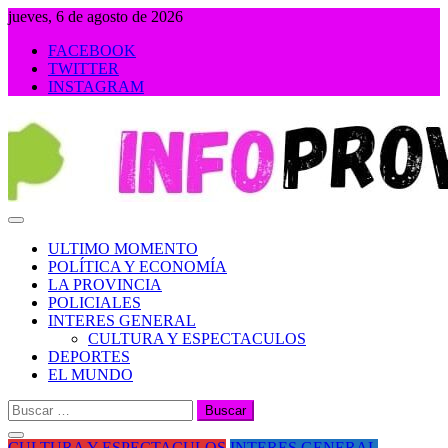
Saltar
jueves, 6 de agosto de 2026
al
FACEBOOK
contenido
TWITTER
INSTAGRAM
INFOPROVINCIA
ULTIMO MOMENTO
POLÍTICA Y ECONOMÍA
LA PROVINCIA
POLICIALES
INTERES GENERAL
CULTURA Y ESPECTACULOS
DEPORTES
EL MUNDO
Buscar:
CULTURA Y ESPECTACULOS
INTERES GENERAL