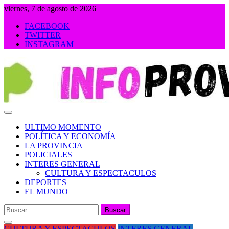
Saltar
viernes, 7 de agosto de 2026
al
FACEBOOK
contenido
TWITTER
INSTAGRAM
INFOPROVINCIA
ULTIMO MOMENTO
POLÍTICA Y ECONOMÍA
LA PROVINCIA
POLICIALES
INTERES GENERAL
CULTURA Y ESPECTACULOS
DEPORTES
EL MUNDO
Buscar:
CULTURA Y ESPECTACULOS
INTERES GENERAL