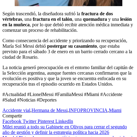
Según trascendió, la diseñadora sufrió la
fractura de dos
vértebras
, una
fractura en el talón
, una
quemadura
y una
lesión
en la muñeca
, por lo que debió recibir atención médica inmediata y
comenzar un proceso de rehabilitación.
Como consecuencia del accidente y priorizando su recuperación,
María Sol Messi debió
postergar su casamiento
, que estaba
previsto para el sábado 3 de enero en un barrio cerrado cercano a la
ciudad de Rosario.
La noticia generó preocupación en el entorno familiar del capitán de
la Selección argentina, aunque fuentes cercanas confirmaron que la
evolución es positiva y que la joven se encuentra enfocada en su
recuperación tras el episodio ocurrido en Estados Unidos.
#Actualidad #LionelMessi #FamiliaMessi #Miami #Accidente
#Salud #Noticias #Deportes
Accidente vial
,
Hermana de Messi
,
INFOPROVINCIA
,
Miami
Compartir
Facebook
Twitter
Pinterest
LinkedIn
Navegación
Milei reunió a todo su Gabinete en Olivos para cerrar el segundo
año de gestión y definir la estrategia política hacia 2026
de