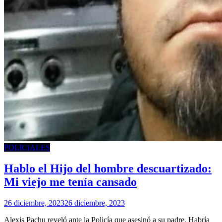
POLICIALES
Hablo el Hijo del hombre descuartizado:
Mi viejo me tenía cansado
26 diciembre, 2023
26 diciembre, 2023
Alexis Pachu reveló ante la Policía que asesinó a su padre. Habría