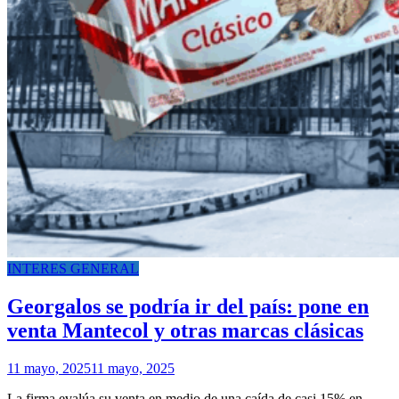
INTERES GENERAL
Georgalos se podría ir del país: pone en
venta Mantecol y otras marcas clásicas
11 mayo, 2025
11 mayo, 2025
La firma evalúa su venta en medio de una caída de casi 15% en