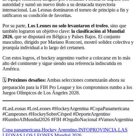
autoridad y sumó un nuevo título a su destacada trayectoria
internacional. Las Leonas dominaron el torneo de principio a fin y
ratificaron su condición de favoritas.
Por su parte,
Los Leones no solo levantaron el trofeo
, sino que
también lograron un objetivo clave:
la clasificación al Mundial
2026
, que se disputará en Bélgica y Países Bajos. El conjunto
masculino, dirigido por Mariano Ronconi, mostró solidez colectiva y
jerarquía individual a lo largo del certamen.
Con estos logros, el hockey argentino vuelve a colocarse en lo más
alto del continente y sigue siendo una referencia indiscutida en
América.
🗓️
Próximos desafíos:
Ambas selecciones comenzarán ahora su
preparación para la FIH Pro League y los compromisos rumbo a los
Juegos Olímpicos de Los Ángeles 2028.
#LasLeonas #LosLeones #HockeyArgentina #CopaPanamericana
#Campeones #HockeySobreCésped #DeporteArgentino
#RumboAlMundial2026 #FIH #OrgulloNacional #VamosArgentina
Copa panamericana
,
Hockey Argentino
,
INFOPROVINCIA
,
LAS
LEONAS
,
LOS LEONES
,
Mundial 2026